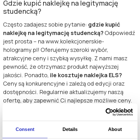
Gdzie kupić naklejkę na legitymację
studencką?
Często zadajesz sobie pytanie:
gdzie kupić
naklejkę na legitymację studencką?
Odpowiedź
jest prosta – na www.kolekcjonerskie-
hologramy.pl! Oferujemy szeroki wybór,
atrakcyjne ceny i szybką wysyłkę. Z nami masz
pewność, że otrzymasz produkt najwyższej
jakości. Ponadto,
ile kosztuje naklejka ELS?
Ceny są konkurencyjne i zależą od edycji oraz
dostępności. Regularnie aktualizujemy naszą
ofertę, aby zapewnić Ci najlepsze możliwe ceny.
Dlatego warto nas odwiedzać.
Pamiętaj, że nasze
kolekcjonerskie hologramy
na legitymację
są przeznaczone do celów
Consent
Details
About
hobbystycznych.
Czy hologram na legitymację