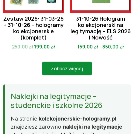
Zestaw 2026: 31-03-26
31-10-26 Hologram
+ 31-10-26 – hologramy
kolekcjonerski na
kolekcjonerskie
legitymację – ELS 2026
(komplet)
| Nowość
250,00
zł
199,00
zł
159,00
zł
–
850,00
zł
Zobacz więcej
Naklejki na legitymacje –
studenckie i szkolne 2026
Na stronie
kolekcjonerskie-hologramy.pl
znajdziesz zarówno
naklejki na legitymacje