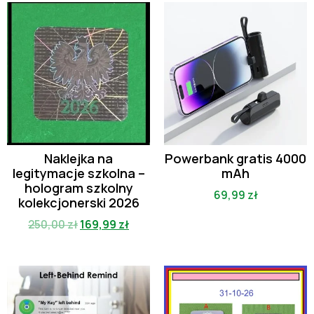
Naklejka na
Powerbank gratis 4000
legitymacje szkolna –
mAh
hologram szkolny
69,99
zł
kolekcjonerski 2026
250,00
zł
169,99
zł