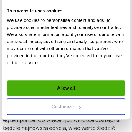
jest legalny?
Posiadanie ich do celów
This website uses cookies
kolekcjonerskich jest zgodne z prawem, jednak
We use cookies to personalise content and ads, to
ich używanie w celu poświadczania uprawnień
provide social media features and to analyse our traffic.
jest nielegalne. Zapoznaj się z pełną ofertą i
We also share information about your use of our site with
wybierz hologram, który najlepiej uzupełni Twoją
our social media, advertising and analytics partners who
kolekcję.
may combine it with other information that you’ve
provided to them or that they’ve collected from your use
Aktualna oferta i przyszłe edycje
of their services.
Zapraszamy do zapoznania się z naszą pełną
ofertą
hologramów ELS
. W naszej ofercie
znajdziesz zarówno najnowsze edycje, jak i te
Allow all
starsze, które wciąż cieszą się dużym
zainteresowaniem. Dzięki temu możesz
Customize
uzupełnić swoją kolekcję o brakujące
egzemplarze. Co więcej, już wkrótce dostępna
będzie najnowsza edycja, więc warto śledzić