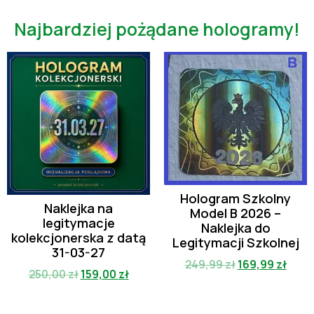
Najbardziej pożądane hologramy!
Hologram Szkolny
Naklejka na
Model B 2026 –
legitymacje
Naklejka do
kolekcjonerska z datą
Legitymacji Szkolnej
31-03-27
249,99
zł
169,99
zł
250,00
zł
159,00
zł