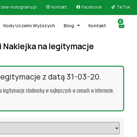
skie-hologramy.pl
Kontakt
Facebook
TikTok
0
Kody Uczelni Wyższych
Blog
Kontakt
 Naklejka na legitymacje
 legitymacje z datą 31-03-20.
na legitymacje studencką w najlepszych w cenach w internecie.