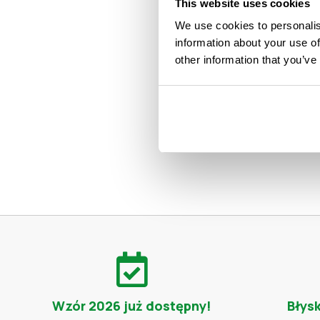
This website uses cookies
Hologram ELS na le
We use cookies to personalis
kolekcjonerskich. 
information about your use of
identyczne z tymi 
other information that you’ve
Wielkopolski, Toru
Rybnik, Olsztyn, R
Wrocław, Katowice, 
Wzór 2026 już dostępny!
Błys