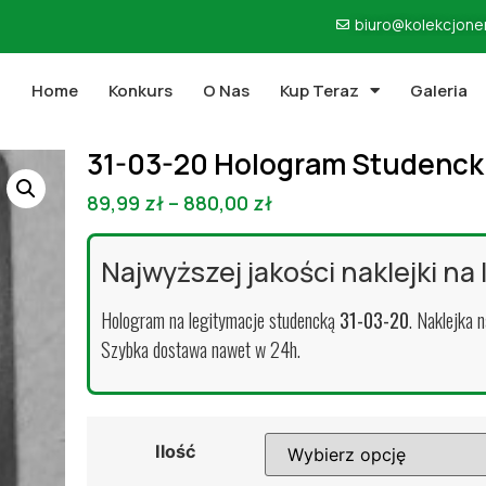
biuro@kolekcjoner
Home
Konkurs
O Nas
Kup Teraz
Galeria
31-03-20 Hologram Studencki
89,99
zł
–
880,00
zł
Najwyższej jakości naklejki na
Hologram na legitymacje studencką
31-03-20
. Naklejka 
Szybka dostawa nawet w 24h.
Ilość