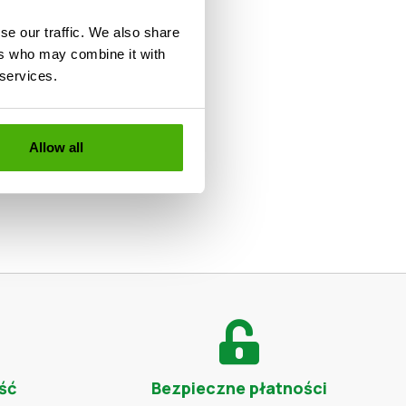
 celów
se our traffic. We also share
w sprzedaży są
ers who may combine it with
Gorzów
 services.
, Rzeszów, Zabrze,
Warszawa
,
iała.
Allow all
ść
Bezpieczne płatności