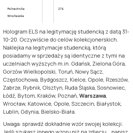
Politechnika
274
Wrocławska
Hologram ELS na legitymację studencką z datą 31-
10-20. Oczywiście do celów kolekcjonerskich.
Naklejka na legitymacje studencką, którą
posiadamy w sprzedaży są identyczne z tymi na
uczelniach wyższych m.in. Gdańsk, Zielona Góra,
Gorzów Wielkopolski, Toruń, Nowy Sącz,
Częstochowa, Bydgoszcz, Kielce, Opole, Rzeszów,
Zabrze, Rybnik, Olsztyn, Ruda Śląska, Sosnowiec,
Łódź, Bytom, Kraków, Poznań,
Warszawa
,
Wrocław, Katowice, Opole, Szczecin, Białystok,
Lublin, Gdynia, Bielsko-Biała.
Uwaga: sprawdź dokładnie wzór swojej kolekcji.
Jeśli szukasz innego wzoru niż na zdjęciu… napisz