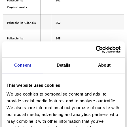
Politechnika
261
Częstochowska
Politechnika Gdańska
262
Politechnika
265
Koszalińska
Politechnika
266
Consent
Details
About
Krakowska im.
Tadeusza Kościuszki
This website uses cookies
Politechnika
268
We use cookies to personalise content and ads, to
Lubelska
provide social media features and to analyse our traffic.
We also share information about your use of our site with
Politechnika Łódzka
269
our social media, advertising and analytics partners who
may combine it with other information that you’ve