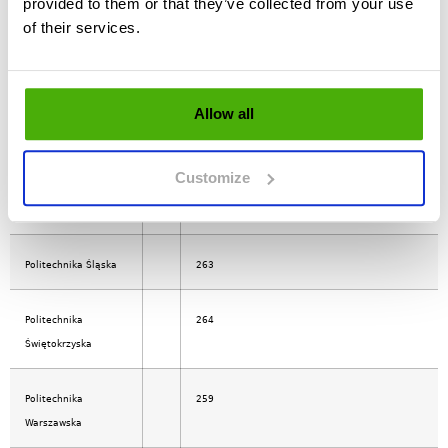
provided to them or that they’ve collected from your use
Politechnika Opolska
270
of their services.
Politechnika
271
Poznańska
Allow all
Politechnika
273
Rzeszowska im.
Customize
Ignacego
Łukasiewicza
Politechnika Śląska
263
Politechnika
264
Świętokrzyska
Politechnika
259
Warszawska