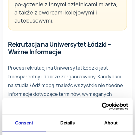
połączenie z innymi dzielnicami miasta,
a także z dworcami kolejowymi i
autobusowymi.
Rekrutacja na Uniwersytet Łódzki –
Ważne Informacje
Proces rekrutacji na Uniwersytet Łódzki jest
transparentny i dobrze zorganizowany. Kandydaci
na studia Łódź mogą znaleźć wszystkie niezbędne
informacje dotyczące terminów, wymaganych
dokumentów i zasad przyjęć na oficjalnej stronie
internetowej uczelni. Sekcja Uniwersytet Łódzki
rekrutacja zawiera szczegółowe wytyczne dla
Consent
Details
About
przyszłych studentów, ułatwiając im przejście