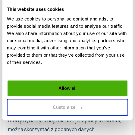
przez cały proces.
This website uses cookies
Warto regularnie sprawdzać aktualności na stronie
We use cookies to personalise content and ads, to
www.uni.lodz.pl
, aby być na bieżąco z wszelkimi
provide social media features and to analyse our traffic.
zmianami i dodatkowymi informacjami. Kontakt z
We also share information about your use of our site with
our social media, advertising and analytics partners who
uczelnią jest możliwy pod numerem telefonu 42 635
may combine it with other information that you’ve
40 00 lub adresem e-mail
rekrutacja@uni.lodz.pl
.
provided to them or that they’ve collected from your use
of their services.
Adres i Kontakt
Uniwersytet Łódzki mieści się pod adresem ul.
Allow all
Narutowicza 68, 90-136 Łódź. Ta centralna
lokalizacja sprawia, że uczelnia jest łatwo dostępna
Customize
dla wszystkich. W przypadku pytań dotyczących
oferty dydaktycznej, rekrutacji czy innych kwestii,
można skorzystać z podanych danych